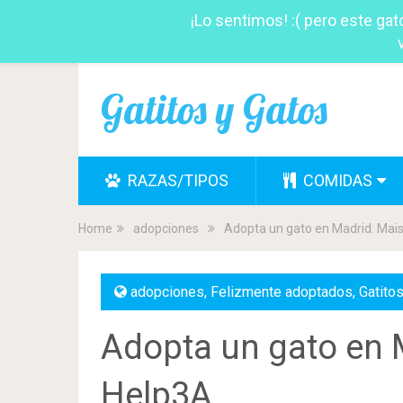
¡Lo sentimos! :( pero este ga
Gatitos y Gatos
RAZAS/TIPOS
COMIDAS
Home
adopciones
Adopta un gato en Madrid: Mai
adopciones
,
Felizmente adoptados
,
Gatito
Adopta un gato en 
Help3A