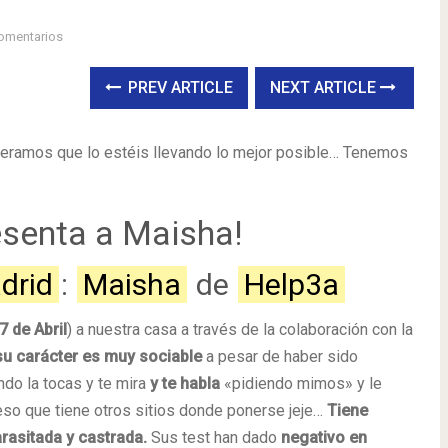
omentarios
PREV ARTICLE
NEXT ARTICLE
peramos que lo estéis llevando lo mejor posible… Tenemos
senta a Maisha!
drid
:
Maisha
de
Help3a
7 de Abril
) a nuestra casa a través de la colaboración con la
 su carácter es muy sociable
a pesar de haber sido
do la tocas y te mira
y te habla
«pidiendo mimos» y le
eso que tiene otros sitios donde ponerse jeje…
Tiene
asitada y castrada.
Sus test han dado
negativo en