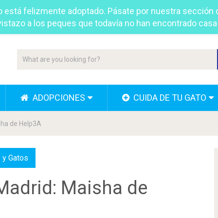
to está felizmente adoptado. Pásate por nuestra sección
vistazo a los peques que todavía no han encontrado casa
ADOPCIONES
CUIDA DE TU GATO
sha de Help3A
s y Gatos
Madrid: Maisha de