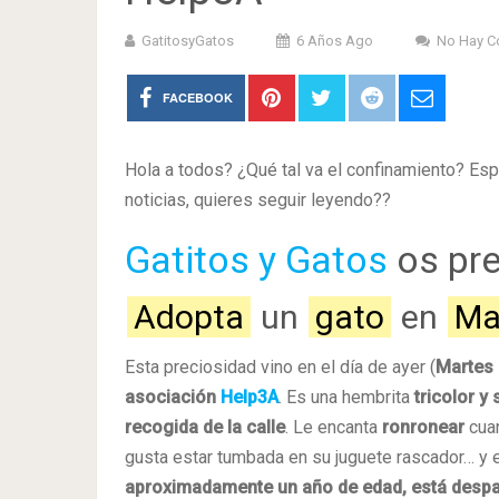
GatitosyGatos
6 Años Ago
No Hay C
FACEBOOK
Hola a todos? ¿Qué tal va el confinamiento? Es
noticias, quieres seguir leyendo??
Gatitos y Gatos
os pre
Adopta
un
gato
en
Ma
Esta preciosidad vino en el día de ayer (
Martes 
asociación
Help3A
. Es una hembrita
tricolor y
recogida de la calle
. Le encanta
ronronear
cuan
gusta estar tumbada en su juguete rascador… y 
aproximadamente un año de edad, está despar