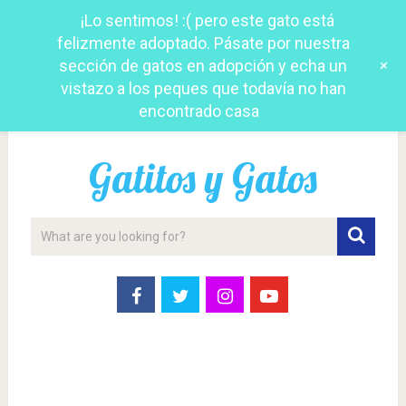
¡Lo sentimos! :( pero este gato está
felizmente adoptado. Pásate por nuestra
+
sección de gatos en adopción y echa un
vistazo a los peques que todavía no han
encontrado casa
Gatitos y Gatos