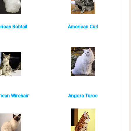
ican Bobtail
American Curl
ican Wirehair
Angora Turco