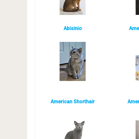
Abisinio
Amer
American Shorthair
Amer