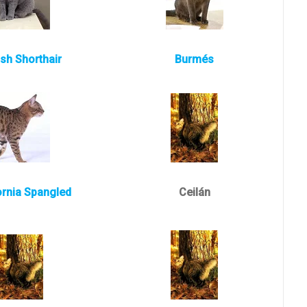
ish Shorthair
Burmés
ornia Spangled
Ceilán