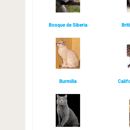
Bosque de Siberia
Brit
Burmilla
Calif